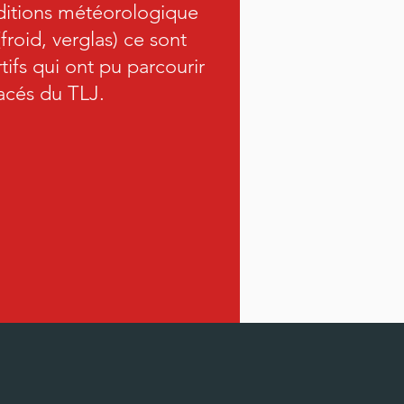
ditions météorologique
roid, verglas) ce sont
tifs qui ont pu parcourir
racés du TLJ.
éo TLJ#1