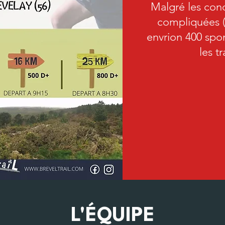
Malgré les con
compliquées (f
envrion 400 spor
les t
Vid
L'ÉQUIPE