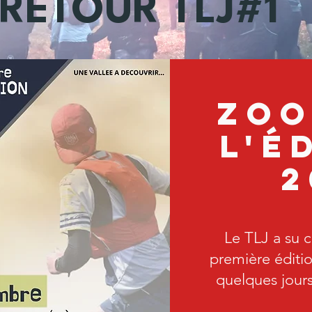
RETOUR TLJ#1
ZOO
L'É
2
Le TLJ a su 
première éditi
quelques jours