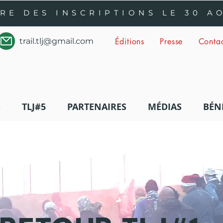
RE DES INSCRIPTIONS LE 30 A
trail.tlj@gmail.com
Éditions
Presse
Conta
S
TLJ#5
PARTENAIRES
MÉDIAS
BÉN