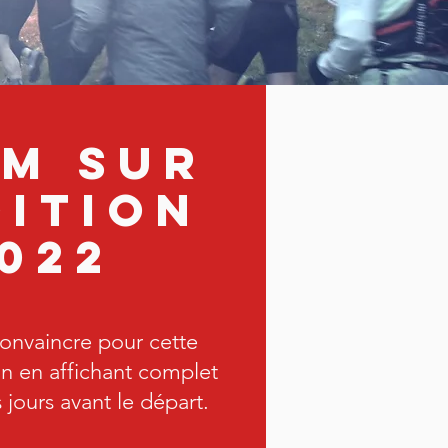
M SUR
DITION
022
convaincre pour cette
on en affichant complet
 jours avant le départ.