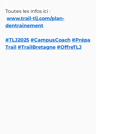
Toutes les infos ici :
www.trail-tlj.com/plan-
dentrainement
#TLJ2025
#CampusCoach
#Prépa
Trail
#TrailBretagne
#OffreTLJ