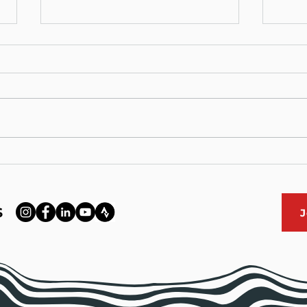
📢 L'AFFICHE OFFICIELLE !
OUVE
: LE
S
J