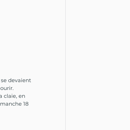
l se devaient 
urir.  
 claie, en 
dimanche 18 