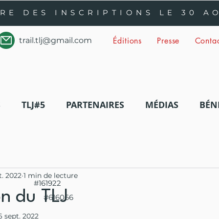
RE DES INSCRIPTIONS LE 30 A
trail.tlj@gmail.com
Éditions
Presse
Conta
S
TLJ#5
PARTENAIRES
MÉDIAS
BÉN
t. 2022
1 min de lecture
#161922
on du TLJ
#616066
6 sept. 2022